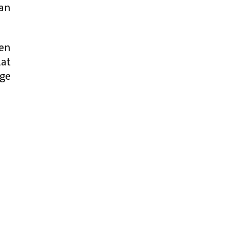
 an
den
lat
lge