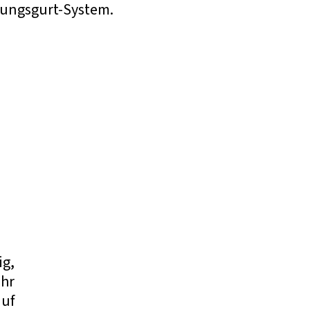
rungsgurt-System.
ig,
ehr
auf