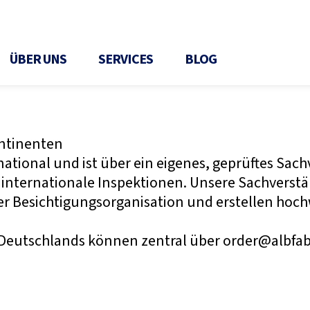
l
ÜBER UNS
SERVICES
BLOG
ontinenten
rnational und ist über ein eigenes, geprüftes Sa
ür internationale Inspektionen. Unsere Sachvers
ler Besichtigungsorganisation und erstellen hoc
eutschlands können zentral über order@albfab.